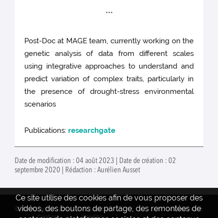
***
Post-Doc at MAGE team, currently working on the
genetic analysis of data from different scales
using integrative approaches to understand and
predict variation of complex traits, particularly in
the presence of drought-stress environmental
scenarios
Publications:
researchgate
Date de modification : 04 août 2023 | Date de création : 02
septembre 2020 | Rédaction : Aurélien Ausset
Ce site utilise des cookies afin de vous proposer des
vidéos, des boutons de partage, des remontées de
© INRAE 2022 - 2024
Actualités
www.inrae.fr
Contact
Crédits