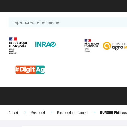
Tapez
ici
votre
recherche
BURGER Philipp
Accueil
Personnel
Personnel permanent