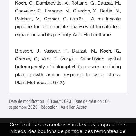
Koch, G.,
Dambreville, A., Rolland, G., Dauzat, M.,
Chevalier, C., Frangne, N., Guedon, Y., Bertin, N.,
Baldazzi, V., Granier, C. (2016). . A multi-scale
pipeline for reproducible analyses of tomato leaf
expansion and its plasticity. Acta Horticulturae.
Bresson, J., Vasseur, F., Dauzat, M.,
Koch, G.
,
Granier, C., Vile, D. (2015). . Quantifying spatial
heterogeneity of chlorophyll fluorescence during
plant growth and in response to water stress.
Plant Methods, 11 (1), 23.
Date de modification : 03 août 2023 | Date de création : 04
septembre 2020 | Rédaction : Aurélien Ausset
Ce site utilise des cookies afin de vous proposer des
vidéos, des boutons de partage, des remontées de
© INRAE 2022 - 2024
Actualités
www.inrae.fr