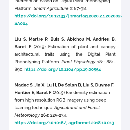
interception based on Digital Plant Phenotyping
Platform.
Smart Agriculture
2: 87-98.
https://doi.org/10.12133/j.smartag.2020.2.1.202002-
SA004
Liu S, Martre P, Buis S, Abichou M, Andrieu B,
Baret F
(2019) Estimation of plant and canopy
architectural traits using the Digital Plant
Phenotyping Platform.
Plant Physiology
181: 881-
890.
https://doi.org/10.1104/pp.19.00554
Madec S, Jin X, Lu H, De Solan B, Liu S, Duyme F,
Heritier E, Baret F
(2019) Ear density estimation
from high resolution RGB imagery using deep
learning technique.
Agricultural and Forest
Meteorology
264: 225-234.
https://doi.org/10.1016/j.agrformet.2018.10.013