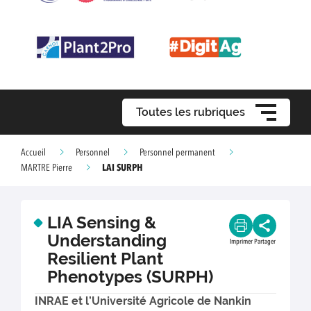
Toutes les rubriques
Accueil
Personnel
Personnel permanent
LAI SURPH
MARTRE Pierre
LIA Sensing &
Understanding
Imprimer
Partager
Resilient Plant
Phenotypes (SURPH)
INRAE et l’Université Agricole de Nankin