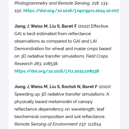
Photogrammetry and Remote Sensing
. 218: 133-
150.
https://doi.org/10.1016/j.isprsjprs.2024.10.007
Jiang J, Weiss M, Liu S, Baret F
(2022) Effective
GAI is best estimated from reflectance
observations as compared to GAI and LAI:
Demonstration for wheat and maize crops based
on 3D radiative transfer simulations.
Field Crops
Research
283: 108538.
https://doi.org/10.1016/j.fcr.2022.108538
Jiang J, Weiss M, Liu S, Rochdi N, Baret F
(2020)
Speeding up 3D radiative transfer simulations: A
physically based metamodel of canopy
reflectance dependency on wavelength, leaf
biochemical composition and soil reflectance.
Remote Sensing of Environment
237: 111614.