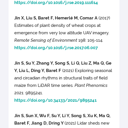
https://doi.org/10.1016/j.rse.2019.111614
Jin X, Liu S, Baret F, Hemerlé M, Comar A
(2017)
Estimates of plant density of wheat crops at
emergence from very low altitude UAV imagery.
Remote Sensing of Environment
198: 105-114.
https://doi.org/10.1016/j.rse.2017.06.007
Jin S, Su Y, Zhang Y, Song S, Li Q, Liu Z, Ma Q, Ge
Y, Liu L, Ding Y, Baret F
(2021) Exploring seasonal
and circadian rhythms in structural traits of field
maize from LiDAR time series.
Plant Phenomics
2021: 9895241.
https://doi.org/10.34133/2021/9895241
Jin S, Sun X, Wu F, Su Y, Li Y, Song S, Xu K, Ma Q,
Baret F, Jiang D, Dring Y
(2021) Lidar sheds new