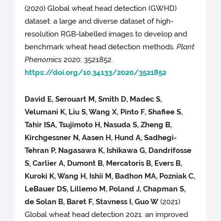
(2020) Global wheat head detection (GWHD)
dataset: a large and diverse dataset of high-
resolution RGB-labelled images to develop and
benchmark wheat head detection methods.
Plant
Phenomics
2020: 3521852.
https://doi.org/10.34133/2020/3521852
David E, Serouart M, Smith D, Madec S,
Velumani K, Liu S, Wang X, Pinto F, Shafiee S,
Tahir ISA, Tsujimoto H, Nasuda S, Zheng B,
Kirchgessner N, Aasen H, Hund A, Sadhegi-
Tehran P, Nagasawa K, Ishikawa G, Dandrifosse
S, Carlier A, Dumont B, Mercatoris B, Evers B,
Kuroki K, Wang H, Ishii M, Badhon MA, Pozniak C,
LeBauer DS, Lillemo M, Poland J, Chapman S,
de Solan B, Baret F, Stavness I, Guo W
(2021)
Global wheat head detection 2021: an improved