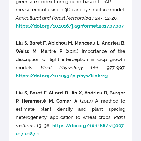
green area index from ground-based LiDAR
measurement using a 3D canopy structure model.
Agricultural and Forest Meteorology
247: 12-20.
https://doi.org/10.1016/j.agrformet.2017.07.007
Liu S, Baret F, Abichou M, Manceau L, Andrieu B,
Weiss M, Martre P
(2021) Importance of the
description of light interception in crop growth
models.
Plant Physiology
186: 977-997.
https://doi.org/10.1093/plphys/kiab113
Liu S, Baret F, Allard D, Jin X, Andrieu B, Burger
P, Hemmerlé M, Comar A
(2017) A method to
estimate plant density and plant spacing
heterogeneity: application to wheat crops.
Plant
methods
13: 38.
https://doi.org/10.1186/s13007-
017-0187-1