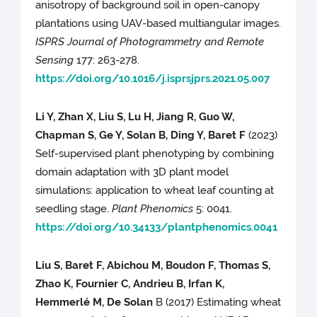
anisotropy of background soil in open-canopy
plantations using UAV-based multiangular images.
ISPRS Journal of Photogrammetry and Remote
Sensing
177: 263-278.
https://doi.org/10.1016/j.isprsjprs.2021.05.007
Li Y, Zhan X, Liu S, Lu H, Jiang R, Guo W,
Chapman S, Ge Y, Solan B, Ding Y, Baret F
(2023)
Self-supervised plant phenotyping by combining
domain adaptation with 3D plant model
simulations: application to wheat leaf counting at
seedling stage.
Plant Phenomics
5: 0041.
https://doi.org/10.34133/plantphenomics.0041
Liu S, Baret F, Abichou M, Boudon F, Thomas S,
Zhao K, Fournier C, Andrieu B, Irfan K,
Hemmerlé M, De Solan
B (2017) Estimating wheat