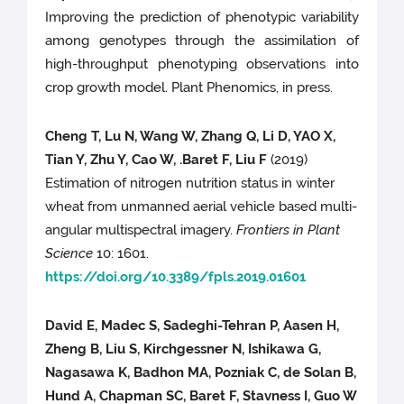
Improving the prediction of phenotypic variability
among genotypes through the assimilation of
high-throughput phenotyping observations into
crop growth model. Plant Phenomics, in press.
Cheng T, Lu N, Wang W, Zhang Q, Li D, YAO X,
Tian Y, Zhu Y, Cao W, .Baret F, Liu F
(2019)
Estimation of nitrogen nutrition status in winter
wheat from unmanned aerial vehicle based multi-
angular multispectral imagery.
Frontiers in Plant
Science
10: 1601.
https://doi.org/10.3389/fpls.2019.01601
David E, Madec S, Sadeghi-Tehran P, Aasen H,
Zheng B, Liu S, Kirchgessner N, Ishikawa G,
Nagasawa K, Badhon MA, Pozniak C, de Solan B,
Hund A, Chapman SC, Baret F, Stavness I, Guo W