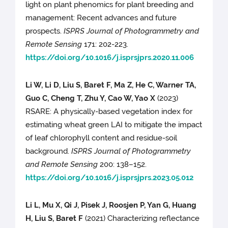
light on plant phenomics for plant breeding and
management: Recent advances and future
prospects.
ISPRS Journal of Photogrammetry and
Remote Sensing
171: 202-223.
https://doi.org/10.1016/j.isprsjprs.2020.11.006
Li W, Li D, Liu S, Baret F, Ma Z, He C, Warner TA,
Guo C, Cheng T, Zhu Y, Cao W, Yao X
(2023)
RSARE: A physically-based vegetation index for
estimating wheat green LAI to mitigate the impact
of leaf chlorophyll content and residue-soil
background.
ISPRS Journal of Photogrammetry
and Remote Sensing
200: 138–152.
https://doi.org/10.1016/j.isprsjprs.2023.05.012
Li L, Mu X, Qi J, Pisek J, Roosjen P, Yan G, Huang
H, Liu S, Baret
F
(2021) Characterizing reflectance