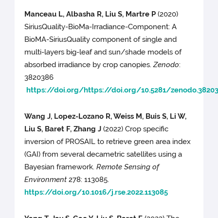
Manceau L, Albasha R, Liu S, Martre P
(2020)
SiriusQuality-BioMa-Irradiance-Component: A
BioMA-SiriusQuality component of single and
multi-layers big-leaf and sun/shade models of
absorbed irradiance by crop canopies.
Zenodo
:
3820386
https://doi.org/https://doi.org/10.5281/zenodo.3820
Wang J, Lopez-Lozano R, Weiss M, Buis S, Li W,
Liu S, Baret F, Zhang J
(2022) Crop specific
inversion of PROSAIL to retrieve green area index
(GAI) from several decametric satellites using a
Bayesian framework.
Remote Sensing of
Environment
278: 113085.
https://doi.org/10.1016/j.rse.2022.113085