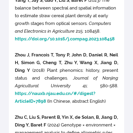
Yang T, Jay S, Gao Y, Liu S, Baret F
(2023) The
balance between spectral and spatial information
to estimate straw cereal plant density at early
growth stages from optical sensors.
Computers
and Electronics in Agriculture
215: 108458.
https://doi.org/10.1016/j.compag.2023.108458
Zhou J, Francois T, Tony P, John D, Daniel R, Neil
H, Simon G, Cheng T, Zhu Y, Wang X, Jiang D,
Ding Y
(2018) Plant phenomics: history, present
status and challenges.
Journal of Nanjing
Agricultural University
41: 580-588.
https://nauxb.njau.edu.cn/#/digest?
ArticleID=7898
(In Chinese, abstract English)
Zhu C, Liu S, Parent B, Yin X, de Solan, B, Jiang D,
Ding Y, Baret F
(2024) Genotype × environment ×
management analysis to define allometric rules