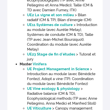
écophysiologiques (TP avec Anne
Pellegrino et Anna Medici), Taille (CM &
TD avec Damien Fumey, ITK)
UE2 La vigne et son milieu
> Bilan
radiatif (CM & TP), Bilan d'énergie (CM)
UE11 Systèmes de culture
> Introduction
au module (avec Aurélie Metay),
Systèmes de conduite (CM & TD), Taille
(TP avec Jean-Michel Boursiquot).
Coordination du module (avec Aurélie
Metay)
UE23 Stage de fin d'études
> Tutorat et
jury
Master
Vinifera
UE Project Management in Science
>
Introduction au module (avec Bénédicte
Fontez), Adopt a vine (TP). Coordination
du module (avec Bénédicte Fontez)
UE Vine ecology & physiology
>
Radiative balance (CM & TD),
Ecophysiological methods (TP avec Anne
Pellegrino, Anna Medici et Manfred Stoll)
UE Viticulture
> Canopy management